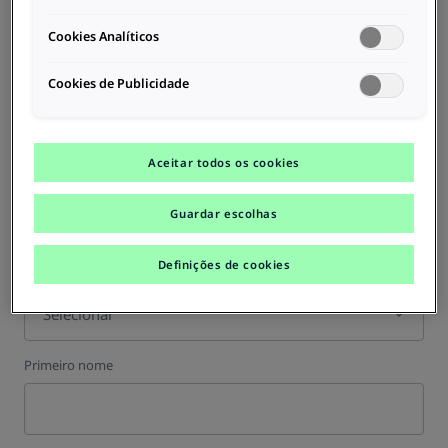
Cookies Analíticos
Cookies de Publicidade
Formulário de contacto
para pedidos de assistência
Aceitar todos os cookies
Guardar escolhas
Pessoa de Contacto
Definições de cookies
Saudação
Selecionar
Primeiro nome