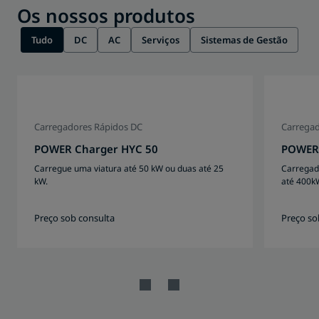
Os nossos produtos
Tudo
DC
AC
Serviços
Sistemas de Gestão
Carregadores Rápidos DC
Carregad
POWER Charger HYC 50
POWER 
Carregue uma viatura até 50 kW ou duas até 25
Carregad
kW.
até 400k
Preço sob consulta
Preço so