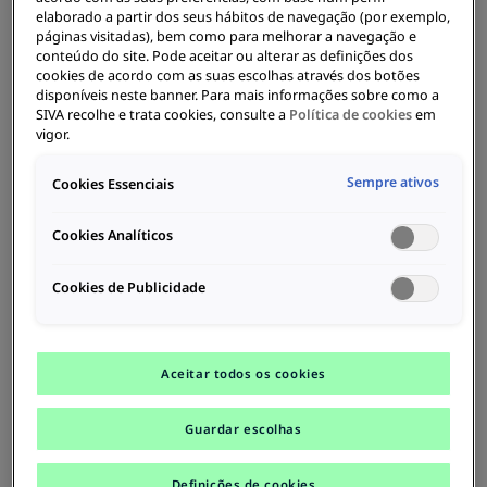
privado. O mais importante é que os
elaborado a partir dos seus hábitos de navegação (por exemplo,
páginas visitadas), bem como para melhorar a navegação e
utilizadores finais dos veículos
conteúdo do site. Pode aceitar ou alterar as definições dos
elétricos conseguem experimentar
cookies de acordo com as suas escolhas através dos botões
disponíveis neste banner. Para mais informações sobre como a
num só lugar o que a MOON pode
SIVA recolhe e trata cookies, consulte a
Política de cookies
em
oferecer para a mobilidade elétrica.
vigor.
Sempre ativos
Cookies Essenciais
Cookies Analíticos
Cookies de Publicidade
Centro de competências
Transforme o seu espaço de vendas clássico num centro de
competências, integrando ofertas de carregamento para
uso próprio ou dos seus clientes.
Aceitar todos os cookies
Guardar escolhas
Definições de cookies