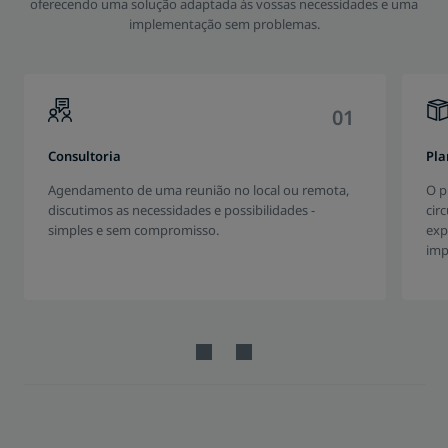
oferecendo uma solução adaptada às vossas necessidades e uma
implementação sem problemas.
0
1
Consultoria
Pl
Agendamento de uma reunião no local ou remota,
O p
discutimos as necessidades e possibilidades -
cir
simples e sem compromisso.
exp
imp