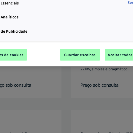
Se
 Essenciais
 Analíticos
 de Publicidade
regadores portáteis
Wallboxes
OWER2Go
MOON Charger
INCH Lite
regamento móvel com potência
es de cookies
Guardar escolhas
Aceitar todos
té 22 kW.
Design em alumínio e potência 
22 kW, simples e pragmático.
ço sob consulta
Preço sob consulta