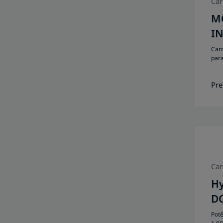
Car
M
I
Car
para
Pre
Car
Hy
D
Pot