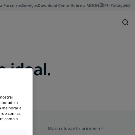
a Parceiros
Serviços
Download Center
Sobre a MOON
PT (Português)
 ideal.
 mostrar
laborado a
a melhorar a
cordo com as
bre como a
Mais relevante primeiro