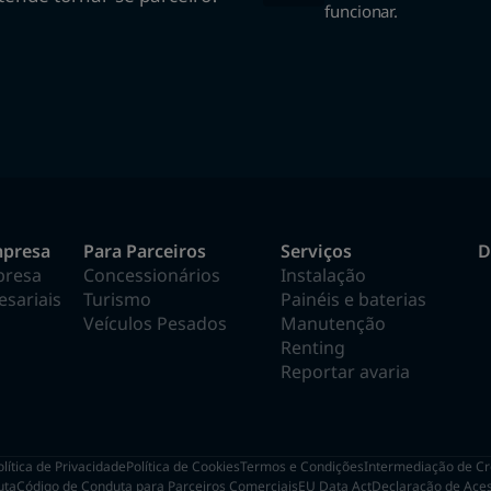
funcionar.
mpresa
Para Parceiros
Serviços
D
presa
Concessionários
Instalação
sariais
Turismo
Painéis e baterias
Veículos Pesados
Manutenção
Renting
Reportar avaria
olítica de Privacidade
Política de Cookies
Termos e Condições
Intermediação de Cr
uta
Código de Conduta para Parceiros Comerciais
EU Data Act
Declaração de Aces