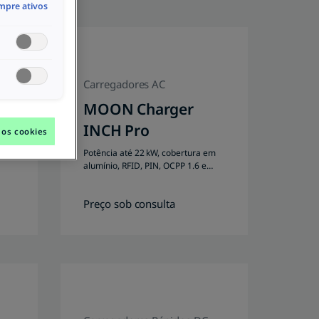
mpre ativos
Carregadores AC
MOON Charger
INCH Pro
 os cookies
até
Potência até 22 kW, cobertura em
alumínio, RFID, PIN, OCPP 1.6 e
DPC.
Preço sob consulta