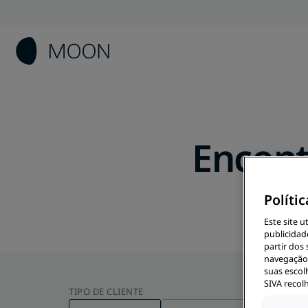
Encont
Políti
Este site u
publicidad
partir dos
navegação 
suas escol
SIVA recol
TIPO DE CLIENTE
9 PROD