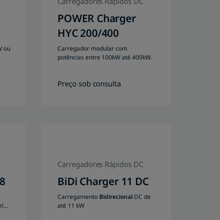
Carregadores Rápidos DC
POWER Charger
HYC 200/400
W ou
Carregador modular com
potências entre 100kW até 400kW.
Preço sob consulta
Carregadores Rápidos DC
8
BiDi Charger 11 DC
Carregamento
Bidirecional
DC de
el
até 11 kW