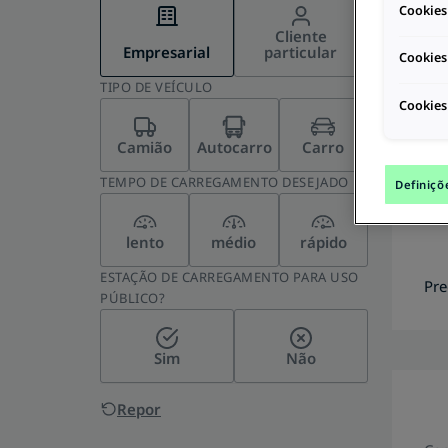
Cookies
Cliente
Empresarial
particular
Cookies
TIPO DE VEÍCULO
Cookies
Car
Camião
Autocarro
Carro
P
TEMPO DE CARREGAMENTO DESEJADO
Car
Definiçõ
de a
lento
médio
rápido
ESTAÇÃO DE CARREGAMENTO PARA USO
Pre
PÚBLICO?
Sim
Não
Repor