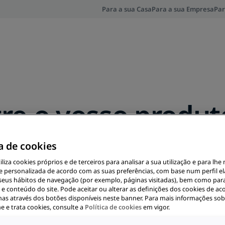
Para a sua Casa
Para a sua Empresa
Par
re o vosso produto
ca de cookies
tiliza cookies próprios e de terceiros para analisar a sua utilização e para lhe
e personalizada de acordo com as suas preferências, com base num perfil e
 seus hábitos de navegação (por exemplo, páginas visitadas), bem como par
e conteúdo do site. Pode aceitar ou alterar as definições dos cookies de a
has através dos botões disponíveis neste banner. Para mais informações so
he e trata cookies, consulte a
Política de cookies
em vigor.
UTOS