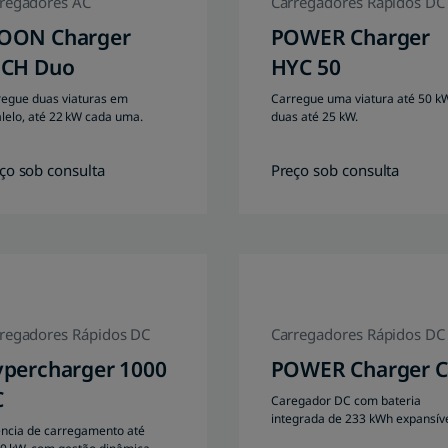
regadores AC
Carregadores Rápidos DC
OON Charger
POWER Charger
NCH Duo
HYC 50
regue duas viaturas em
Carregue uma viatura até 50 k
lelo, até 22 kW cada uma.
duas até 25 kW.
ço sob consulta
Preço sob consulta
regadores Rápidos DC
Carregadores Rápidos DC
percharger 1000
POWER Charger C
C
Caregador DC com bateria
integrada de 233 kWh expansív
ência de carregamento até
até 466 kWh.