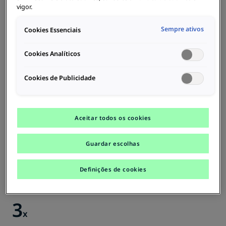
potência até atingir os 400 kW.
vigor.
Sempre ativos
Cookies Essenciais
Cookies Analíticos
Cookies de Publicidade
Aceitar todos os cookies
Guardar escolhas
Definições de cookies
3
x