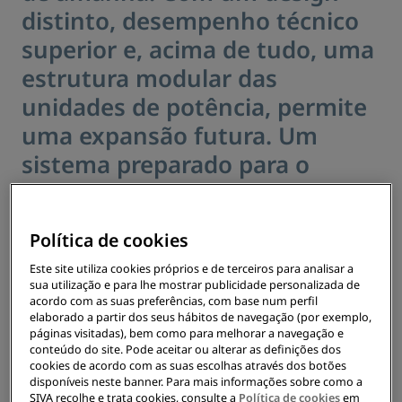
distinto, desempenho técnico
superior e, acima de tudo, uma
estrutura modular das
unidades de potência, permite
uma expansão futura. Um
sistema preparado para o
futuro e ideal para altas
exigências. Prepare a
Política de cookies
infraestrutura para suportar
Este site utiliza cookies próprios e de terceiros para analisar a
até 400 kW: adquira
sua utilização e para lhe mostrar publicidade personalizada de
inicialmente o carregador de
acordo com as suas preferências, com base num perfil
elaborado a partir dos seus hábitos de navegação (por exemplo,
100 kW e, à medida que a
páginas visitadas), bem como para melhorar a navegação e
conteúdo do site. Pode aceitar ou alterar as definições dos
necessidade aumentar, basta
cookies de acordo com as suas escolhas através dos botões
disponíveis neste banner. Para mais informações sobre como a
acrescentar unidades de
SIVA recolhe e trata cookies, consulte a
Política de cookies
em