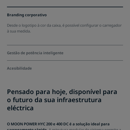
Branding corporativo
Desde o logotipo à cor da caixa, é possível configurar o carregador
à sua medida.
Gestão de potência inteligente
Otimização do autoconsumo e ajuste dos perfis de carga – a
Acesibilidade
gestão da carga aumenta a eficiência energética no local.
O acesso sem barreiras também é importante para as estações de
carregamento. Nossos carregadores MOON POWER HYC 200 e HYC
Pensado para hoje, disponível para
400,atendem aos padrões DIN 18040-3.
o futuro da sua infraestrutura
eléctrica
O MOON POWER HYC 200 e 400 DC é a solução ideal para
carregamento rápido.
A estrutura modular do sistema permite a