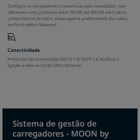
Configure os carregadores consoante as suas necesidades, com
diferentes cores, potências entre 100 kW até 400 kW, até 3 cabos,
comprimentos de cabos, amperagem e arrefecimento dos cabos,
em fim é melhor falarmos!
Carregamento rápido na
perfeição
Conectividade
Uso acessível
Protocolos de comunicação ISO 15 118, OCPP 1.6, Modbus e
Carregamento sem desvios
ligação a rede via cartão SIM o Ethernet.
Ideal para o uso diário: Nossos carregadores MOON
Operação inteligente, uso sem problemas – as interfaces
POWER HYC 200-400 permitem um carregamento rápido e
Diferentes tipos de protocolos de acesso,
Plug & Charg
,
de utilizadores de nossos carregadores são simples de
seguro.
cartões RFID, plataformas de gestão via OCPP 1.6, é muito
operar, uma das opções é o
cable management.
fácil. carregamento sem limites.
Sistema de gestão de
carregadores - MOON by