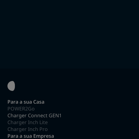
Entraremos em contacto o mais breve possível.
Soluções de carregamento personalizadas
Juntos, encontraremos a solução certa.
Instalação e Manutenção
Cuidamos de tudo até que a solução de carregamento
esteja pronta e a funcionar.
Para a sua Casa
POWER2Go
Charger Connect GEN1
Charger Inch Lite
Charger Inch Pro
Para a sua Empresa