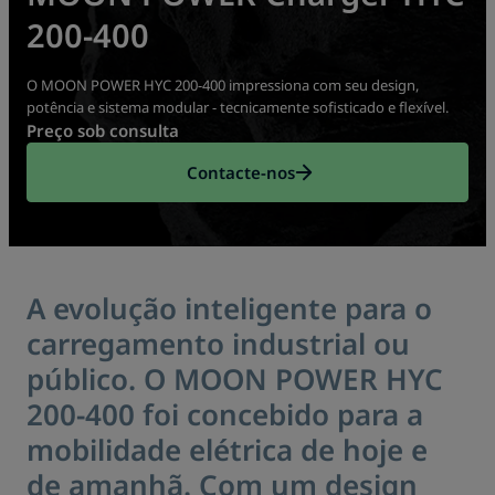
200-400
O MOON POWER HYC 200-400 impressiona com seu design,
potência e sistema modular - tecnicamente sofisticado e flexível.
Preço sob consulta
Contacte-nos
A evolução inteligente para o
carregamento industrial ou
público.
O MOON POWER HYC
200-400 foi concebido para a
mobilidade elétrica de hoje e
de amanhã. Com um design